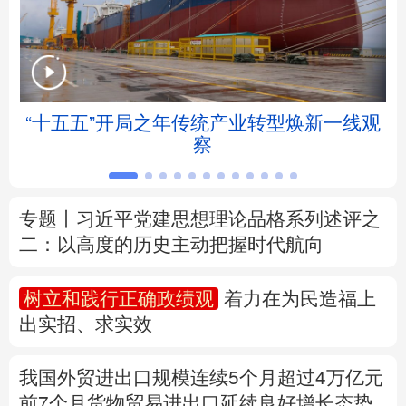
北京
天津
河北
山西
辽宁
吉林
上海
江苏
“十五五”开局之年传统产业转型焕新一线观
浙江
安徽
福建
江西
察
山东
河南
湖北
湖南
专题丨
习近平党建思想理论品格系列述评之
广东
广西
海南
重庆
二：以高度的历史主动把握时代航向
四川
贵州
云南
西藏
树立和践行正确政绩观
着力在为民造福上
陕西
甘肃
青海
宁夏
出实招、求实效
新疆
内蒙古
黑龙江
我国外贸进出口规模连续5个月超过4万亿元
前7个月货物贸易进出口延续良好增长态势