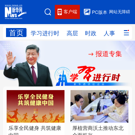
客户端
网站无障碍
PC版本
首页
网站地图
学习进行时
高层
时政
人事
国际
报道专集
学习进行时
高层
时政
人事
国际
财经
网评
港澳
台湾
思客智库
全球连线
教育
科技
科创
量子
体育
文化
书画
健康
军事
乐享全民健身 共筑健康
厚植营商沃土推动东北
访谈
视频
图片
政务