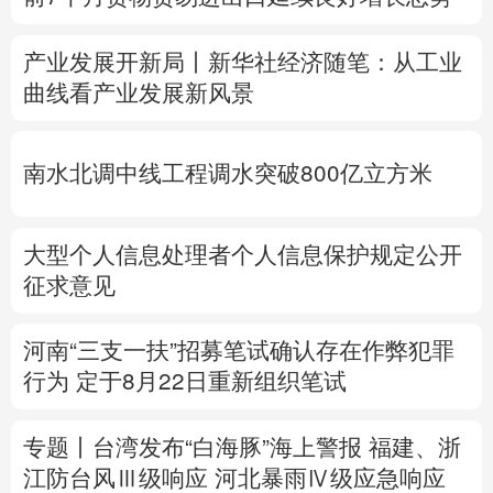
多语种频道
产业发展开新局丨
新华社经济随笔：从工业
曲线看产业发展新风景
English
Español
Français
عربى
Русский язык
日本語
한국어
南水北调中线工程调水突破800亿立方米
Deutsch
Português
大型个人信息处理者个人信息保护规定公开
征求意见
河南“三支一扶”招募笔试确认存在作弊犯罪
行为
定于8月22日重新组织笔试
专题丨
台湾发布“白海豚”海上警报
福建、
浙
江防台风Ⅲ级响应
河北暴雨Ⅳ级应急响应