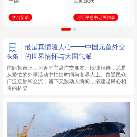
中国
全面振兴
法律
中央文件
金融
汽车
学习新语
习近平总书记关切事
食品
人居
信息化
数字经济
学术中国
乡村振兴
银龄
溯源中国
最是真情暖人心——中国元首外交
的世界情怀与大国气派
头条
城市
旅游
能源
会展
国际舞台上，习近平主席广交朋友、以诚相待，总是
从繁忙的外事活动中抽出时间与各界人士、普通民众
彩票
娱乐
时尚
悦读
广泛接触和交流，留下无数动人瞬间，搭建起民心相
通的桥梁
公益
一带一路
亚太网
上市公司
文化产业
地方频道