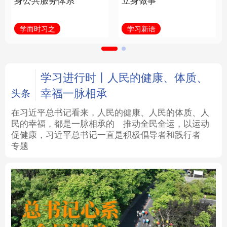
身公共服务体系
立身做事
法律
中央文件
金融
汽车
学而时习之
学习新语
食品
人居
信息化
数字经济
学术中国
乡村振兴
银龄
溯源中国
学习进行时丨人民的健康、体质、
幸福一脉相承
头条
城市
旅游
能源
会展
在习近平总书记看来，人民的健康、人民的体质、人
民的幸福，都是一脉相承的
推动全民全运，以运动
彩票
娱乐
时尚
悦读
促健康，习近平总书记一直是积极倡导者和践行者
专题
公益
一带一路
亚太网
上市公司
文化产业
地方频道