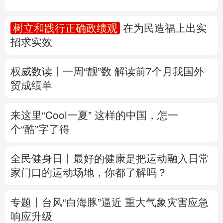
多语种频道
树立和践行正确政绩观
在为民造福上出实
招求实效
English
Español
Français
عربى
Русский язык
日本語
한국어
权威数读丨一周“靓”数
解读前7个月我国外
贸成绩单
Deutsch
Português
来这里“Cool一夏”
这样的中国，怎一
个“酷”字了得
全民健身日丨
最好的健康是把运动融入日常
家门口的运动场地，你都了解吗？
专题丨
台风“白海豚”逼近 重大气象灾害应急
响应升级