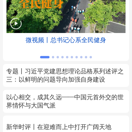
北京
天津
河北
山西
辽宁
吉林
上海
江苏
微视频丨总书记心系全民健身
浙江
安徽
福建
江西
山东
河南
湖北
湖南
专题丨
习近平党建思想理论品格系列述评之
广东
广西
海南
重庆
三：以鲜明的问题导向加强自身建设
四川
贵州
云南
西藏
以心相交，成其久远——中国元首外交的世
陕西
甘肃
青海
宁夏
界情怀与大国气派
新疆
内蒙古
黑龙江
新华时评丨在迎难而上中打开广阔天地