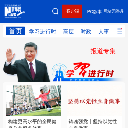
客户端
网站无障碍
PC版本
首页
网站地图
学习进行时
高层
时政
人事
国际
报道专集
学习进行时
高层
时政
人事
国际
财经
网评
港澳
台湾
思客智库
全球连线
教育
科技
科创
量子
体育
文化
书画
健康
军事
构建更高水平的全民健
铸魂强党丨坚持以党性
访谈
视频
图片
政务