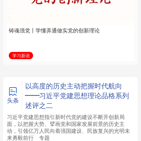
实党的创新理论
全面振兴
法律
中央文件
金融
汽车
学习新语
习近平总书记关切事
食品
人居
信息化
数字经济
学术中国
乡村振兴
银龄
溯源中国
以高度的历史主动把握时代航向
——习近平党建思想理论品格系列
城市
旅游
能源
会展
头条
述评之二
彩票
娱乐
时尚
悦读
习近平党建思想指引新时代党的建设不断开创新局
面，以把握大势、擘画党和国家发展前景的历史主
动，引领亿万人民向着强国建设、民族复兴的光明未
公益
一带一路
亚太网
上市公司
来勇毅前行
专题
文化产业
地方频道