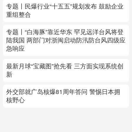
陆我国
两部门对浙闽启动防汛防台风四级应
急响应
最新月球“宝藏图”抢先看
三方面实现系统创
新
外交部就广岛核爆81周年答问
警惕日本拥
核野心
美将对多晶硅衍生品加征关税 引入最低进口
价机制
专题丨
伊拟禁敌对方通行霍尔木兹海峡 重罚
违规者
伊媒：格什姆岛附近爆炸声系打
击“敌对目标”所致