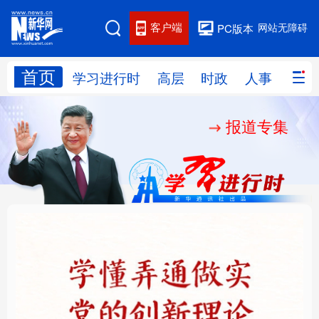
客户端
网站无障碍
PC版本
首页
网站地图
学习进行时
高层
时政
人事
国际
报道专集
学习进行时
高层
时政
人事
国际
财经
网评
港澳
台湾
思客智库
全球连线
教育
科技
科创
量子
体育
文化
书画
健康
军事
铸魂强党丨学懂弄通做
厚植营商沃土推动东北
访谈
视频
图片
政务