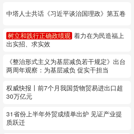
出实招、求实效
多语种频道
《整治形式主义为基层减负若干规定》出台
English
Español
Français
عربى
两周年
观察
：为基层减负 促实干担当
Русский язык
日本語
한국어
权威快报丨前7个月我国货物贸易进出口超
Deutsch
Português
30万亿元
31省份上半年外贸成绩单出炉 见证产业提
质跃迁
专题丨
民爆行业“十五五”规划发布 鼓励企业
重组整合
专题丨
“白海豚”靠近华东
罕见远洋台风将登