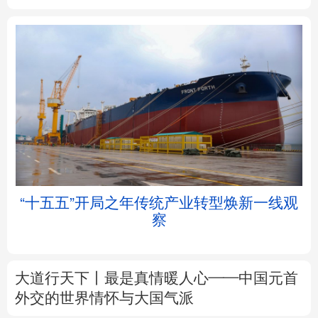
北京
天津
河北
山西
辽宁
吉林
上海
江苏
浙江
安徽
福建
江西
景
“十五五”开局之年传统产业转型焕新一线观
察
山东
河南
湖北
湖南
广东
广西
海南
重庆
大道行天下丨最是真情暖人心——中国元首
四川
贵州
云南
西藏
外交的
世界
情怀与大国气派
陕西
甘肃
青海
宁夏
中塔人士共话《习近平谈治国理政》第五卷
新疆
内蒙古
黑龙江
树立和践行正确政绩观
着力在为民造福上