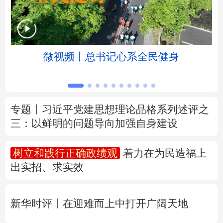
北京
天津
河北
山西
辽宁
吉林
上海
江苏
微视频丨总书记心系全民健身
浙江
安徽
福建
江西
山东
河南
湖北
湖南
专题丨
习近平党建思想理论品格系列述评之
三：以鲜明的问题导向加强自身建设
广东
广西
海南
重庆
四川
贵州
云南
西藏
树立和践行正确政绩观
着力在为民造福上
出实招、求实效
陕西
甘肃
青海
宁夏
新疆
内蒙古
黑龙江
新华时评丨在迎难而上中打开广阔天地