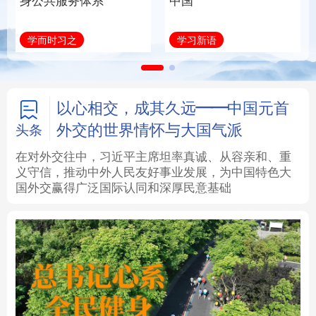
身公共服务体系
中国
法律
中央文件
金融
汽车
学而时习之
学习新语
食品
人居
信息化
数字经济
学术中国
乡村振兴
银龄
溯源中国
以心相交，成其久远——中国元首
外交的世界情怀与大国气派
头条
城市
旅游
能源
会展
在对外交往中，习近平主席坦率真诚、从容亲和、重
义守信，推动中外人民友好事业发展，为中国特色大
彩票
娱乐
时尚
悦读
国外交赢得广泛国际认同和深厚民意基础
公益
一带一路
亚太网
上市公司
文化产业
地方频道