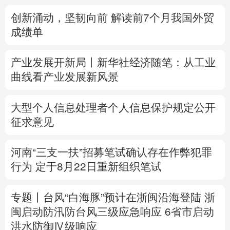
创新涌动，坚韧向前 解读前7个月我国外贸
多语种频道
成绩单
English
Español
Français
عربى
产业发展开新局丨
新华社经济随笔：从工业
Русский язык
日本語
한국어
曲线看产业发展新风景
Deutsch
Português
大型个人信息处理者个人信息保护规定公开
征求意见
河南“三支一扶”招募笔试确认存在作弊犯罪
行为
定于8月22日重新组织笔试
专题丨
台风“白海豚”预计在浙闽沿海登陆
浙
闽启动防汛防台风三级应急响应
6省市启动
洪水防御Ⅳ级响应