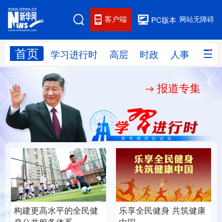
客户端
网站无障碍
PC版本
首页
网站地图
学习进行时
高层
时政
人事
国际
报道专集
学习进行时
高层
时政
人事
国际
财经
网评
港澳
台湾
思客智库
全球连线
教育
科技
科创
量子
体育
文化
书画
健康
军事
构建更高水平的全民健
乐享全民健身 共筑健康
访谈
视频
图片
政务