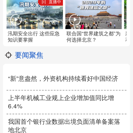
直播中
汛期安全出行 这些应急
联合国“世界建筑之都”为
新
知识要掌握
何选择北京？
和
要闻聚焦
“新”意盎然，外资机构持续看好中国经济
上半年机械工业规上企业增加值同比增
6.4%
我国首个银行业数据出境负面清单备案落
地北京