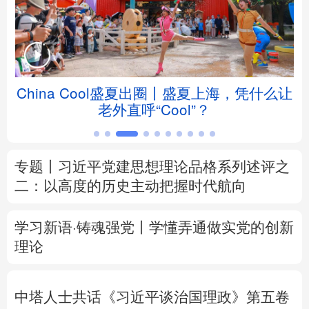
北京
天津
河北
山西
辽宁
吉林
上海
江苏
响
China Cool盛夏出圈丨盛夏上海，凭什么让
浙江
安徽
福建
江西
老外直呼“Cool”？
山东
河南
湖北
湖南
专题丨
习近平党建思想理论品格系列述评之
广东
广西
海南
重庆
二：以高度的历史主动把握时代航向
四川
贵州
云南
西藏
学习新语·铸魂强党丨学懂弄通做实党的创新
陕西
甘肃
青海
宁夏
理论
新疆
内蒙古
黑龙江
中塔人士共话《习近平谈治国理政》第五卷