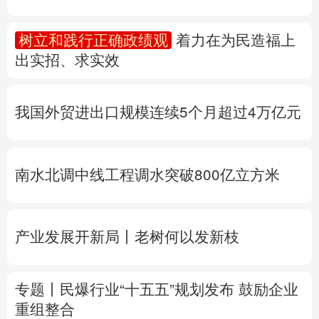
多语种频道
树立和践行正确政绩观
着力在为民造福上
出实招、求实效
English
Español
Français
عربى
Русский язык
日本語
한국어
我国外贸进出口规模连续5个月超过4万亿元
Deutsch
Português
南水北调中线工程调水突破800亿立方米
产业发展开新局丨
老树何以发新枝
专题丨
民爆行业“十五五”规划发布 鼓励企业
重组整合