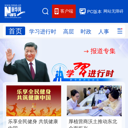
客户端
网站无障碍
PC版本
首页
网站地图
学习进行时
高层
时政
人事
国际
报道专集
学习进行时
高层
时政
人事
国际
财经
网评
港澳
台湾
思客智库
全球连线
教育
科技
科创
量子
体育
文化
书画
健康
军事
乐享全民健身 共筑健康
厚植营商沃土推动东北
访谈
视频
图片
政务