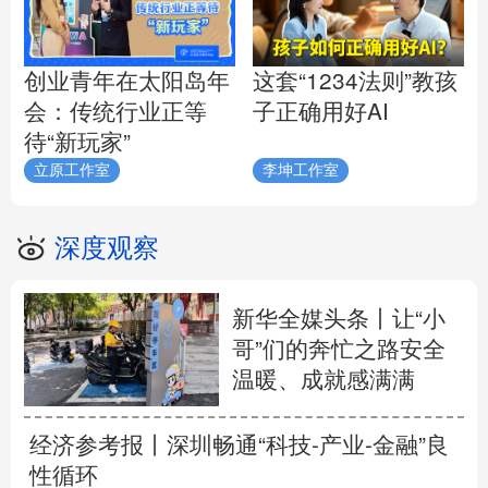
创业青年在太阳岛年
这套“1234法则”教孩
会：传统行业正等
子正确用好AI
待“新玩家”
立原工作室
李坤工作室
深度观察
新华全媒头条丨
让“小
哥”们的奔忙之路安全
温暖、成就感满满
经济参考报丨
深圳畅通“科技-产业-金融”良
性循环