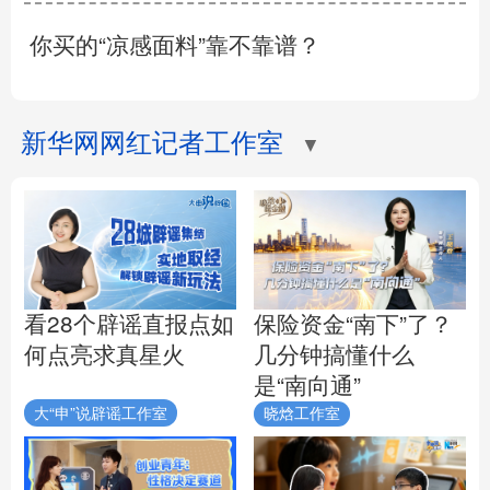
你买的“凉感面料”靠不靠谱？
新华网网红记者工作室
▼
看28个辟谣直报点如
保险资金“南下”了？
何点亮求真星火
几分钟搞懂什么
是“南向通”
大“申”说辟谣工作室
晓焓工作室