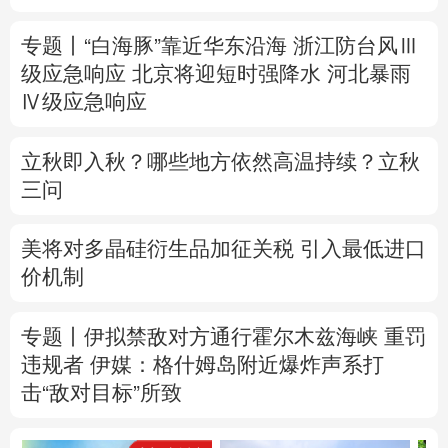
专题丨
“白海豚”靠近华东沿海
浙江防台风Ⅲ
级应急响应
北京将迎短时强降水
河北暴雨
Ⅳ级应急响应
立秋即入秋？哪些地方依然高温持续？立秋
三问
美将对多晶硅衍生品加征关税 引入最低进口
价机制
专题丨
伊拟禁敌对方通行霍尔木兹海峡 重罚
违规者
伊媒：格什姆岛附近爆炸声系打
击“敌对目标”所致