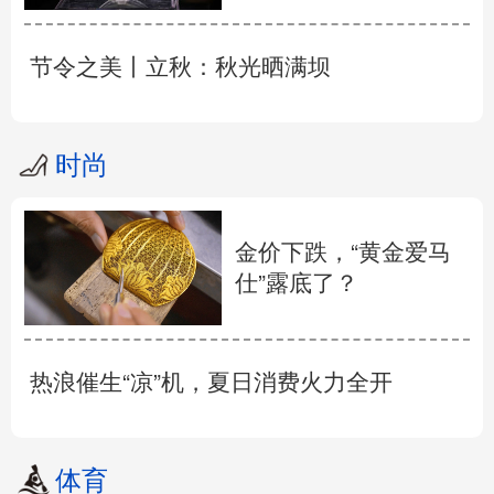
节令之美丨立秋：秋光晒满坝
时尚
金价下跌，“黄金爱马
仕”露底了？
热浪催生“凉”机，夏日消费火力全开
体育