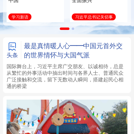
中国
全面振兴
法律
中央文件
金融
汽车
学习新语
习近平总书记关切事
食品
人居
信息化
数字经济
学术中国
乡村振兴
银龄
溯源中国
最是真情暖人心——中国元首外交
的世界情怀与大国气派
头条
城市
旅游
能源
会展
国际舞台上，习近平主席广交朋友、以诚相待，总是
从繁忙的外事活动中抽出时间与各界人士、普通民众
彩票
娱乐
时尚
悦读
广泛接触和交流，留下无数动人瞬间，搭建起民心相
通的桥梁
公益
一带一路
亚太网
上市公司
文化产业
地方频道