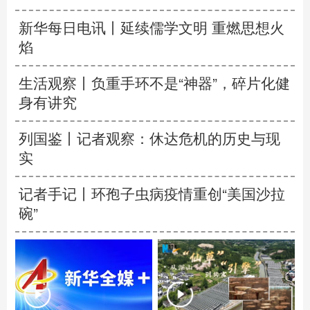
新华每日电讯丨
延续儒学文明 重燃思想火
焰
生活观察丨负重手环不是“神器”，碎片化健
身有讲究
列国鉴丨记者观察：休达危机的历史与现
实
记者手记丨环孢子虫病疫情重创“美国沙拉
碗”