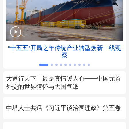
北京
天津
河北
山西
辽宁
吉林
上海
江苏
浙江
安徽
福建
江西
“十五五”开局之年传统产业转型焕新一线观
察
山东
河南
湖北
湖南
广东
广西
海南
重庆
大道行天下丨最是真情暖人心——中国元首
四川
贵州
云南
西藏
外交的
世界
情怀与大国气派
陕西
甘肃
青海
宁夏
中塔人士共话《习近平谈治国理政》第五卷
新疆
内蒙古
黑龙江