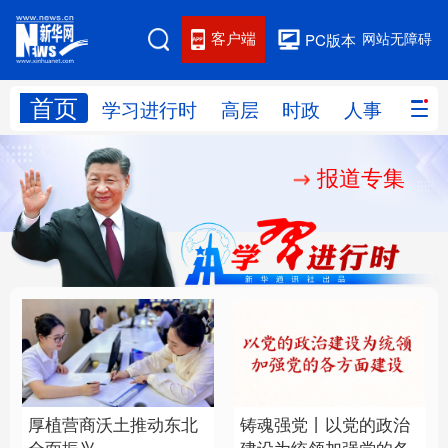
客户端
网站无障碍
PC版本
首页
网站地图
学习进行时
高层
时政
人事
国际
报道专集
学习进行时
高层
时政
人事
国际
财经
网评
港澳
台湾
思客智库
全球连线
教育
科技
科创
量子
体育
文化
书画
健康
军事
厚植营商沃土推动东北
铸魂强党丨以党的政治
访谈
视频
图片
政务