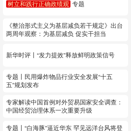
树立和践行正确政绩观
专题
多语种频道
《整治形式主义为基层减负若干规定》出台
English
Español
Français
عربى
两周年
观察
：为基层减负 促实干担当
Русский язык
日本語
한국어
新华时评丨“发力提效”释放鲜明政策信号
Deutsch
Português
专题丨
民用爆炸物品行业安全发展“十五
五”规划发布
专家解读中国首例对外贸易国家安全调查：
中国经贸治理体系一次重要升级
专题丨
“白海豚”逼近华东 罕见远洋台风将登