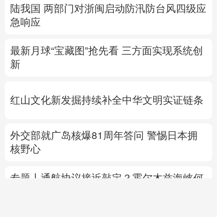
陆我国
两部门对浙闽启动防汛防台风四级应
急响应
最新月球“宝藏图”抢先看
三方面实现系统创
新
红山文化新发掘持续补全中华文明实证链条
外交部就广岛核爆81周年答问
警惕日本拥
核野心
专题丨
通航协议接近敲定？霍尔木兹海峡何
时重开？