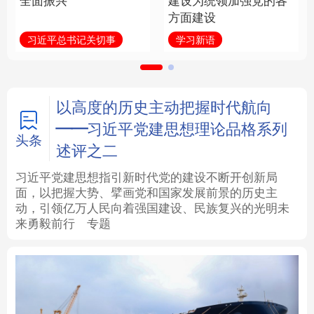
全面振兴
建设为统领加强党的各
方面建设
法律
中央文件
金融
汽车
习近平总书记关切事
学习新语
食品
人居
信息化
数字经济
学术中国
乡村振兴
银龄
溯源中国
以高度的历史主动把握时代航向
——习近平党建思想理论品格系列
城市
旅游
能源
会展
头条
述评之二
彩票
娱乐
时尚
悦读
习近平党建思想指引新时代党的建设不断开创新局
面，以把握大势、擘画党和国家发展前景的历史主
动，引领亿万人民向着强国建设、民族复兴的光明未
公益
一带一路
亚太网
上市公司
来勇毅前行
专题
文化产业
地方频道