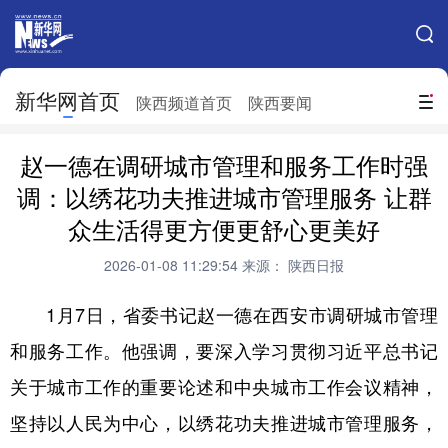
手机新华网
网站地图
新华网首页
搜索
陕西频道首页
陕西要闻
地方频道
赵一德在调研城市管理和服务工作时强
北京
天津
河北
山西
调：以绣花功夫推进城市管理服务 让群
众生活得更方便更舒心更美好
辽宁
吉林
上海
江苏
2026-01-08 11:29:54
来源： 陕西日报
浙江
安徽
福建
江西
山东
河南
湖北
湖南
1月7日，省委书记赵一德在西安市调研城市管理
和服务工作。他强调，要深入学习贯彻习近平总书记
广东
广西
海南
重庆
关于城市工作的重要论述和中央城市工作会议精神，
四川
贵州
云南
西藏
坚持以人民为中心，以绣花功夫推进城市管理服务，
陕西
甘肃
青海
宁夏