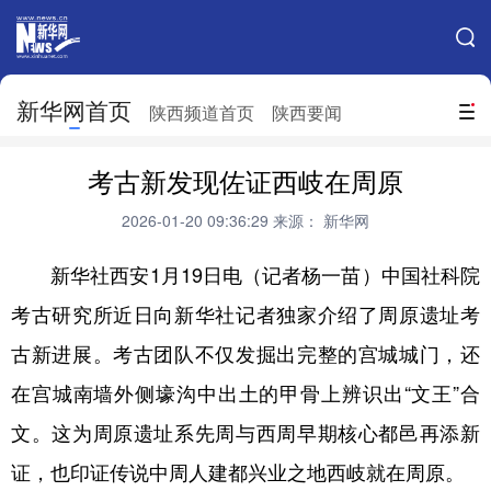
手机新华网
网站地图
新华网首页
搜索
陕西频道首页
陕西要闻
地方频道
考古新发现佐证西岐在周原
北京
天津
河北
山西
2026-01-20 09:36:29
来源： 新华网
辽宁
吉林
上海
江苏
新华社西安1月19日电（记者杨一苗）中国社科院
浙江
安徽
福建
江西
考古研究所近日向新华社记者独家介绍了周原遗址考
山东
河南
湖北
湖南
古新进展。考古团队不仅发掘出完整的宫城城门，还
广东
广西
海南
重庆
在宫城南墙外侧壕沟中出土的甲骨上辨识出“文王”合
文。这为周原遗址系先周与西周早期核心都邑再添新
四川
贵州
云南
西藏
证，也印证传说中周人建都兴业之地西岐就在周原。
陕西
甘肃
青海
宁夏