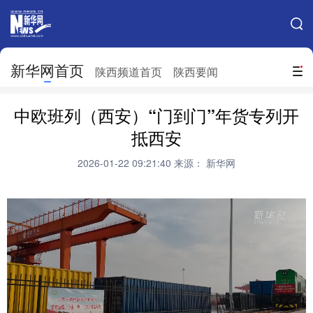
手机新华网
网站地图
新华网首页
搜索
陕西频道首页
陕西要闻
地方频道
中欧班列（西安）“门到门”年货专列开
北京
天津
河北
山西
抵西安
辽宁
吉林
上海
江苏
2026-01-22 09:21:40
来源： 新华网
浙江
安徽
福建
江西
山东
河南
湖北
湖南
广东
广西
海南
重庆
四川
贵州
云南
西藏
陕西
甘肃
青海
宁夏