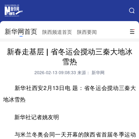
手机新华网
网站地图
新华网首页
搜索
陕西频道首页
陕西要闻
地方频道
新春走基层 | 省冬运会搅动三秦大地冰
北京
天津
河北
山西
雪热
辽宁
吉林
上海
江苏
2026-02-13 09:08:33
来源： 新华网
浙江
安徽
福建
江西
新华社西安2月13日电
题：省冬运会搅动三秦大
山东
河南
湖北
湖南
地冰雪热
广东
广西
海南
重庆
新华社记者姚友明
四川
贵州
云南
西藏
与米兰冬奥会同一天开幕的陕西省首届冬季运动
陕西
甘肃
青海
宁夏