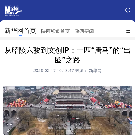
手机新华网
网站地图
新华网首页
搜索
陕西频道首页
陕西要闻
地方频道
从昭陵六骏到文创IP：一匹“唐马”的“出
北京
天津
河北
山西
圈”之路
辽宁
吉林
上海
江苏
2026-02-17 10:13:47
来源： 新华网
浙江
安徽
福建
江西
山东
河南
湖北
湖南
广东
广西
海南
重庆
四川
贵州
云南
西藏
陕西
甘肃
青海
宁夏