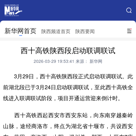
手机新华网
网站地图
新华网首页
搜索
陕西频道首页
陕西要闻
地方频道
西十高铁陕西段启动联调联试
北京
天津
河北
山西
2026-03-29 19:53:41
来源： 新华网
辽宁
吉林
上海
江苏
3月29日，西十高铁陕西段正式启动联调联试。此
浙江
安徽
福建
江西
前湖北段已于3月24日启动联调联试，至此西十高铁全
山东
河南
湖北
湖南
线进入联调联试阶段，项目开通运营迎来倒计时。
广东
广西
海南
重庆
西十高铁西起西安市西安东站，向东南穿越秦岭
四川
贵州
云南
西藏
山脉，途经商洛市，终点为湖北省十堰市，共设西安
陕西
甘肃
青海
宁夏