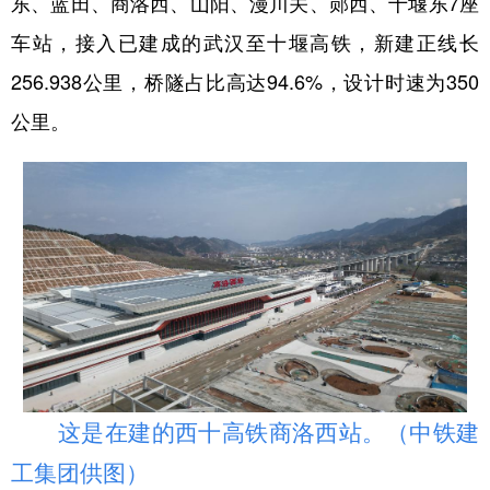
东、蓝田、商洛西、山阳、漫川关、郧西、十堰东7座
新疆
内蒙古
黑龙江
车站，接入已建成的武汉至十堰高铁，新建正线长
256.938公里，桥隧占比高达94.6%，设计时速为350
公里。
这是在建的西十高铁商洛西站。（中铁建
工集团供图）