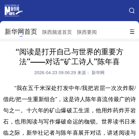
手机新华网
网站地图
新华网首页
搜索
陕西频道首页
陕西要闻
地方频道
“阅读是打开自己与世界的重要方
北京
天津
河北
山西
法”——对话“矿工诗人”陈年喜
辽宁
吉林
上海
江苏
2026-04-23 09:06:29
来源： 新华网
浙江
安徽
福建
江西
“我在五千米深处打发中年/我把岩层一次次炸裂/
山东
河南
湖北
湖南
借此/把一生重新组合”，这是诗人陈年喜流传最广的诗
句之一。十六年的矿山爆破工生涯，他用炸药炸开岩
广东
广西
海南
重庆
石，也用阅读与写作爆破命运的枷锁。世界读书日来
四川
贵州
云南
西藏
临之际，新华社记者与陈年喜展开对话，讲述阅读与
陕西
甘肃
青海
宁夏