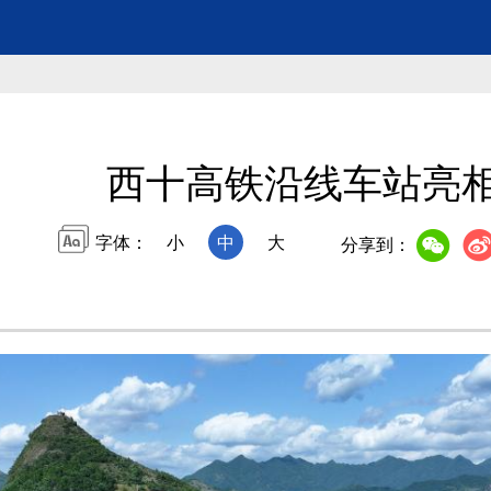
西十高铁沿线车站亮
字体：
小
中
大
分享到：