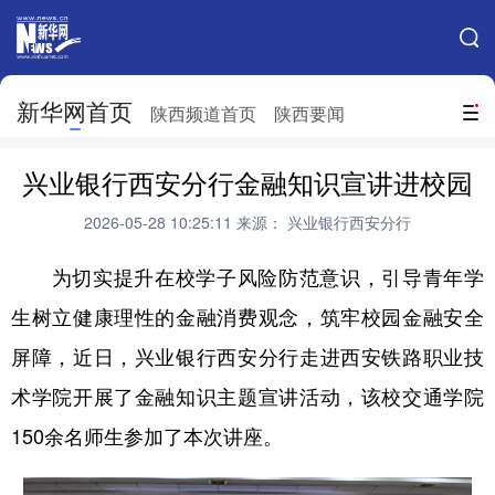
手机新华网
网站地图
新华网首页
搜索
陕西频道首页
陕西要闻
地方频道
兴业银行西安分行金融知识宣讲进校园
北京
天津
河北
山西
2026-05-28 10:25:11
来源： 兴业银行西安分行
辽宁
吉林
上海
江苏
为切实提升在校学子风险防范意识，引导青年学
浙江
安徽
福建
江西
生树立健康理性的金融消费观念，筑牢校园金融安全
山东
河南
湖北
湖南
屏障，近日，兴业银行西安分行走进西安铁路职业技
广东
广西
海南
重庆
术学院开展了金融知识主题宣讲活动，该校交通学院
150余名师生参加了本次讲座。
四川
贵州
云南
西藏
陕西
甘肃
青海
宁夏