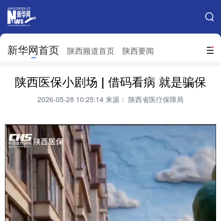
手机新华网
网站地图
新华网首页
搜索
陕西频道首页
陕西要闻
地方频道
陕西医保小剧场 | 借码看病 就是骗保
北京
天津
河北
山西
2026-05-28 10:25:14
来源： 陕西省医疗保障局
辽宁
吉林
上海
江苏
浙江
安徽
福建
江西
山东
河南
湖北
湖南
广东
广西
海南
重庆
四川
贵州
云南
西藏
陕西
甘肃
青海
宁夏