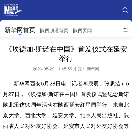
手机新华网
网站地图
新华网首页
搜索
陕西频道首页
陕西要闻
地方频道
《埃德加·斯诺在中国》首发仪式在延安
北京
天津
河北
山西
举行
辽宁
吉林
上海
江苏
2026-05-29 11:45:59
来源： 新华网
浙江
安徽
福建
江西
新华网西安5月28日电（记者李庚辰、张思洁）5
山东
河南
湖北
湖南
月27日，《埃德加·斯诺在中国》首发仪式暨纪念斯诺
陕北采访90周年活动在陕西延安红星园举行。来自北
广东
广西
海南
重庆
京大学、西北大学、延安大学、北京人民出版社、陕
四川
贵州
云南
西藏
西省人民对外友好协会、延安市人民对外友好协会等
陕西
甘肃
青海
宁夏