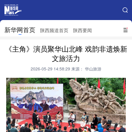
手机新华网
网站地图
新华网首页
搜索
陕西频道首页
陕西要闻
地方频道
《主角》演员聚华山北峰 戏韵非遗焕新
北京
天津
河北
山西
文旅活力
辽宁
吉林
上海
江苏
2026-05-29 14:58:29
来源： 华山旅游
浙江
安徽
福建
江西
山东
河南
湖北
湖南
广东
广西
海南
重庆
四川
贵州
云南
西藏
陕西
甘肃
青海
宁夏