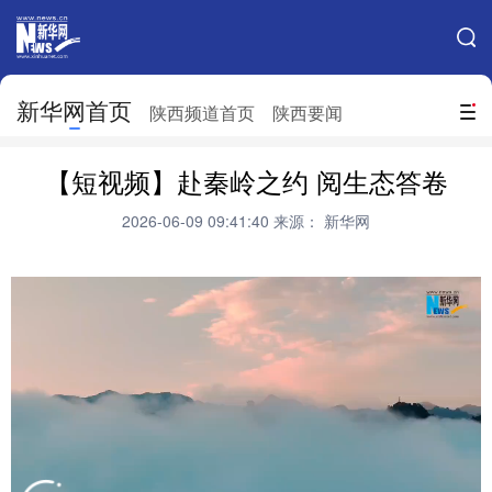
手机新华网
网站地图
新华网首页
搜索
陕西频道首页
陕西要闻
地方频道
【短视频】赴秦岭之约 阅生态答卷
北京
天津
河北
山西
2026-06-09 09:41:40
来源： 新华网
辽宁
吉林
上海
江苏
浙江
安徽
福建
江西
山东
河南
湖北
湖南
广东
广西
海南
重庆
四川
贵州
云南
西藏
陕西
甘肃
青海
宁夏