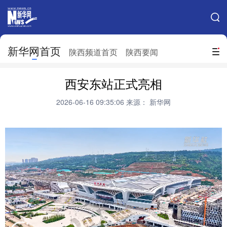
手机新华网
网站地图
新华网首页
搜索
陕西频道首页
陕西要闻
地方频道
西安东站正式亮相
北京
天津
河北
山西
2026-06-16 09:35:06
来源： 新华网
辽宁
吉林
上海
江苏
浙江
安徽
福建
江西
山东
河南
湖北
湖南
广东
广西
海南
重庆
四川
贵州
云南
西藏
陕西
甘肃
青海
宁夏