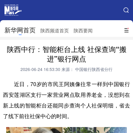
手机新华网
网站地图
新华网首页
搜索
陕西频道首页
陕西要闻
地方频道
陕西中行：智能柜台上线 社保查询“搬
北京
天津
河北
山西
进”银行网点
辽宁
吉林
上海
江苏
2026-06-24 16:53:30
来源： 中国银行陕西省分行
浙江
安徽
福建
江西
近日，70岁的市民王阿姨像往常一样到中国银行
山东
河南
湖北
湖南
西安莲湖区支行一家营业网点取用养老金，没想到在
新上线的智能柜台还能同步查询个人社保明细，省去
广东
广西
海南
重庆
了线下前往社保中心的时间。
四川
贵州
云南
西藏
陕西
甘肃
青海
宁夏