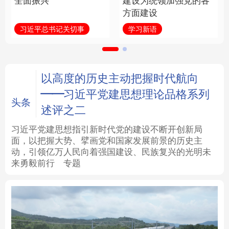
全面振兴
建设为统领加强党的各
方面建设
法律
中央文件
金融
汽车
习近平总书记关切事
学习新语
食品
人居
信息化
数字经济
学术中国
乡村振兴
银龄
溯源中国
以高度的历史主动把握时代航向
——习近平党建思想理论品格系列
城市
旅游
能源
会展
头条
述评之二
彩票
娱乐
时尚
悦读
习近平党建思想指引新时代党的建设不断开创新局
面，以把握大势、擘画党和国家发展前景的历史主
动，引领亿万人民向着强国建设、民族复兴的光明未
公益
一带一路
亚太网
上市公司
来勇毅前行
专题
文化产业
地方频道