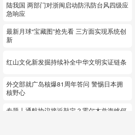
陆我国
两部门对浙闽启动防汛防台风四级应
急响应
最新月球“宝藏图”抢先看
三方面实现系统创
新
红山文化新发掘持续补全中华文明实证链条
外交部就广岛核爆81周年答问
警惕日本拥
核野心
专题丨
通航协议接近敲定？霍尔木兹海峡何
时重开？