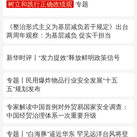
树立和践行正确政绩观
专题
多语种频道
《整治形式主义为基层减负若干规定》出台
English
Español
Français
عربى
两周年
观察
：为基层减负 促实干担当
Русский язык
日本語
한국어
新华时评丨“发力提效”释放鲜明政策信号
Deutsch
Português
专题丨
民用爆炸物品行业安全发展“十五
五”规划发布
专家解读中国首例对外贸易国家安全调查：
中国经贸治理体系一次重要升级
专题丨
“白海豚”逼近华东 罕见远洋台风将登