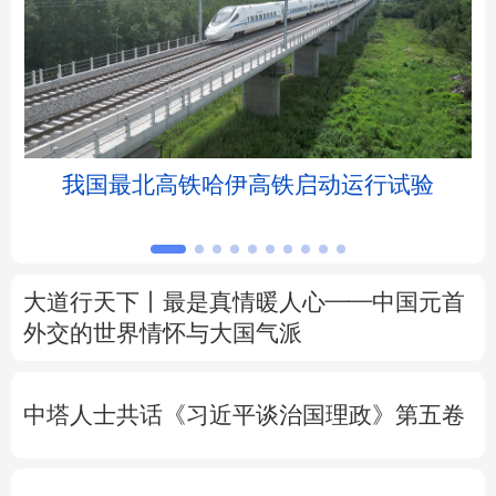
北京
天津
河北
山西
辽宁
吉林
上海
江苏
浙江
安徽
福建
江西
我国最北高铁哈伊高铁启动运行试验
山东
河南
湖北
湖南
广东
广西
海南
重庆
大道行天下丨最是真情暖人心——中国元首
四川
贵州
云南
西藏
外交的
世界
情怀与大国气派
陕西
甘肃
青海
宁夏
中塔人士共话《习近平谈治国理政》第五卷
新疆
内蒙古
黑龙江