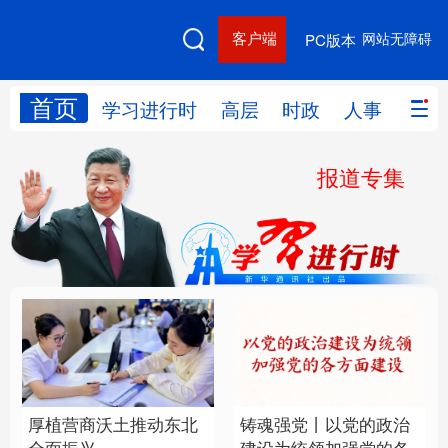
客户端
网站无障碍
PC版本
首页
网站地图
学习进行时
高层
时政
人事
国际
报道专集
学习进行时
高层
时政
人事
国际
财经
网评
港澳
台湾
思客智库
全球连线
教育
科技
科创
量子
体育
文化
书画
健康
军事
厚植营商沃土推动东北
铸魂强党丨以党的政治
访谈
视频
图片
政务